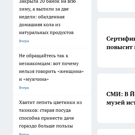
Закрыла 20 банок на всю
зиму, а выпили за две
недели: обалденная
домашняя кола из
натуральных продуктов
Сертифик
Вчера
повысит 
Не обращайтесь так к
незнакомцам: вот почему
нельзя говорить «женщина»
и «мужчина»
Вчера
СМИ: В Й
музей ис
Хватит лепить цветники из
тазиков: старая посуда
способна принести даче
гораздо больше пользы
Вчера