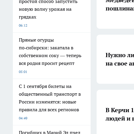
простой способ запустить
пошлинам
новую волну урожая на
грядках
06:12
Пряные огурцы
по‑сибирски: закатала в
Нужно ли
собственном соку — теперь
на свое а
вся родня просит рецепт
05:01
С 1 сентября билеты на
общественный транспорт в
России изменятся: новые
В Керчи 
правила для всех регионов
людей и 
04:49
Погибших в Марий Эл пчел