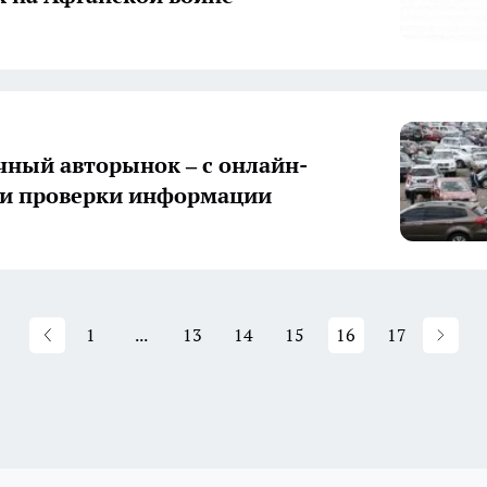
чный авторынок – с онлайн-
ми проверки информации
1
...
13
14
15
16
17