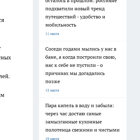
осталось в прошлом: россияне
подхватили новый тренд
путешествий - удобство и
ся
мобильность
11 июля
т
Соседи годами мылись у нас в
бане, а когда построили свою,
сных
нас к себе не пустили - о
причинах мы догадались
лей.
позже
13 июля
ым
Пара капель в воду и забыла:
через час достаю самые
замызганные кухонные
полотенца свежими и чистыми
19 июля