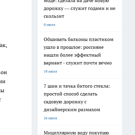
моде: сделала на даче новую
дорожку — служит годами и не
скользит
9 июля
Обшивать балконы пластиком
ак,
ушло в прошлое: россияне
нашли более эффектный
вариант - служит почти вечно
зон
19 июля
ми
7 шин и тачка битого стекла:
ны
простой способ сделать
с
садовую дорожку с
дизайнерским размахом
24 июля
Мицеллярную воду покупаю