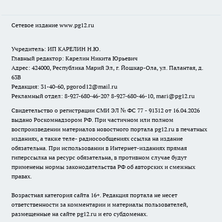
Сетевое издание www.pg12.ru
Учредитель: ИП КАРЕЛИН Н.Ю.
Главный редактор: Карелин Никита Юрьевич
Адрес: 424000, Республика Марий Эл, г. Йошкар-Ола, ул. Палантая, д.
63В
Редакция: 31-40-60, pgorod12@mail.ru
Рекламный отдел: 8-927-680-46-20? 8-927-680-46-10, mari@pg12.ru
Свидетельство о регистрации СМИ ЭЛ № ФС 77 - 91312 от 16.04.2026
выдано Роскомнадзором РФ. При частичном или полном
воспроизведении материалов новостного портала pg12.ru в печатных
изданиях, а также теле- радиосообщениях ссылка на издание
обязательна. При использовании в Интернет-изданиях прямая
гиперссылка на ресурс обязательна, в противном случае будут
применены нормы законодательства РФ об авторских и смежных
правах.
Возрастная категория сайта 16+. Редакция портала не несет
ответственности за комментарии и материалы пользователей,
размещенные на сайте pg12.ru и его субдоменах.