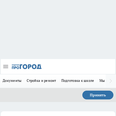
Документы
Стройка и ремонт
Подготовка к школе
Мы в MA
Принять