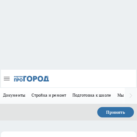
Документы
Стройка и ремонт
Подготовка к школе
Мы в MA
Принять