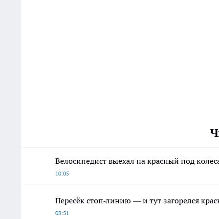
Ч
Велосипедист выехал на красный под колес
10:05
Пересёк стоп‑линию — и тут загорелся кра
08:51