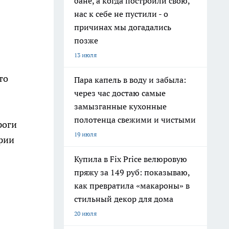
бане, а когда построили свою,
нас к себе не пустили - о
причинах мы догадались
позже
13 июля
то
Пара капель в воду и забыла:
через час достаю самые
замызганные кухонные
полотенца свежими и чистыми
роги
19 июля
арии
Купила в Fix Price велюровую
пряжу за 149 руб: показываю,
как превратила «макароны» в
стильный декор для дома
20 июля