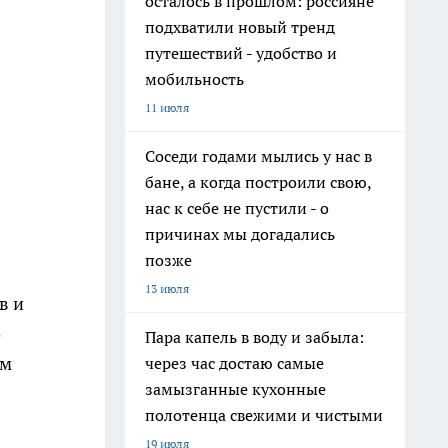
осталось в прошлом: россияне
подхватили новый тренд
путешествий - удобство и
мобильность
11 июля
Соседи годами мылись у нас в
бане, а когда построили свою,
нас к себе не пустили - о
причинах мы догадались
позже
13 июля
в и
о
Пара капель в воду и забыла:
ым
через час достаю самые
замызганные кухонные
полотенца свежими и чистыми
19 июля