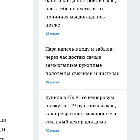
бане, а когда построили свою,
нас к себе не пустили - о
причинах мы догадались
позже
13 июля
Пара капель в воду и забыла:
через час достаю самые
замызганные кухонные
полотенца свежими и чистыми
19 июля
Купила в Fix Price велюровую
пряжу за 149 руб: показываю,
как превратила «макароны» в
ждя
стильный декор для дома
 и
20 июля
ет