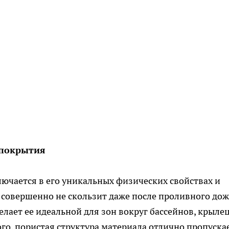
 покрытия
лючается в его уникальных физических свойствах и
 совершенно не скользит даже после проливного до
елает ее идеальной для зон вокруг бассейнов, крылец
го, пористая структура материала отлично пропуска