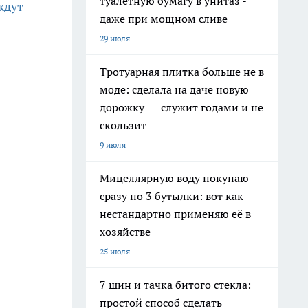
туалетную бумагу в унитаз -
ждут
даже при мощном сливе
29 июля
Тротуарная плитка больше не в
моде: сделала на даче новую
дорожку — служит годами и не
скользит
9 июля
Мицеллярную воду покупаю
сразу по 3 бутылки: вот как
нестандартно применяю её в
хозяйстве
25 июля
7 шин и тачка битого стекла:
простой способ сделать