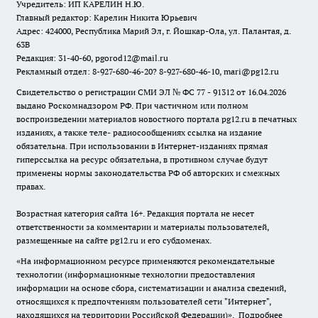
Учредитель: ИП КАРЕЛИН Н.Ю.
Главный редактор: Карелин Никита Юрьевич
Адрес: 424000, Республика Марий Эл, г. Йошкар-Ола, ул. Палантая, д.
63В
Редакция: 31-40-60, pgorod12@mail.ru
Рекламный отдел: 8-927-680-46-20? 8-927-680-46-10, mari@pg12.ru
Свидетельство о регистрации СМИ ЭЛ № ФС 77 - 91312 от 16.04.2026
выдано Роскомнадзором РФ. При частичном или полном
воспроизведении материалов новостного портала pg12.ru в печатных
изданиях, а также теле- радиосообщениях ссылка на издание
обязательна. При использовании в Интернет-изданиях прямая
гиперссылка на ресурс обязательна, в противном случае будут
применены нормы законодательства РФ об авторских и смежных
правах.
Возрастная категория сайта 16+. Редакция портала не несет
ответственности за комментарии и материалы пользователей,
размещенные на сайте pg12.ru и его субдоменах.
«На информационном ресурсе применяются рекомендательные
технологии (информационные технологии предоставления
информации на основе сбора, систематизации и анализа сведений,
относящихся к предпочтениям пользователей сети "Интернет",
находящихся на территории Российской Федерации)».
Подробнее