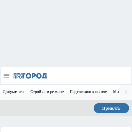
Документы
Стройка и ремонт
Подготовка к школе
Мы в MA
Принять