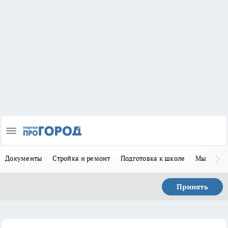
Документы
Стройка и ремонт
Подготовка к школе
Мы в MA
Принять