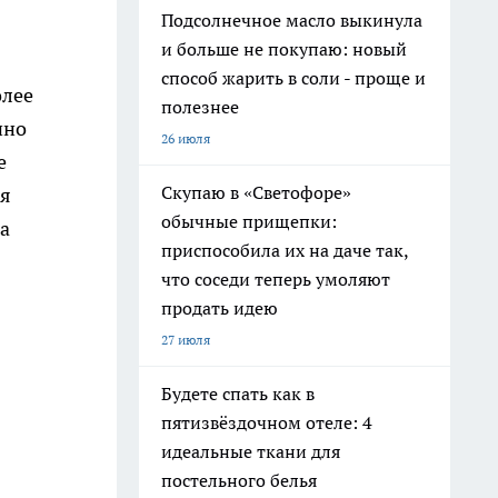
Подсолнечное масло выкинула
и больше не покупаю: новый
способ жарить в соли - проще и
олее
полезнее
нно
26 июля
е
Скупаю в «Светофоре»
ся
обычные прищепки:
а
приспособила их на даче так,
что соседи теперь умоляют
продать идею
27 июля
Будете спать как в
пятизвёздочном отеле: 4
идеальные ткани для
постельного белья