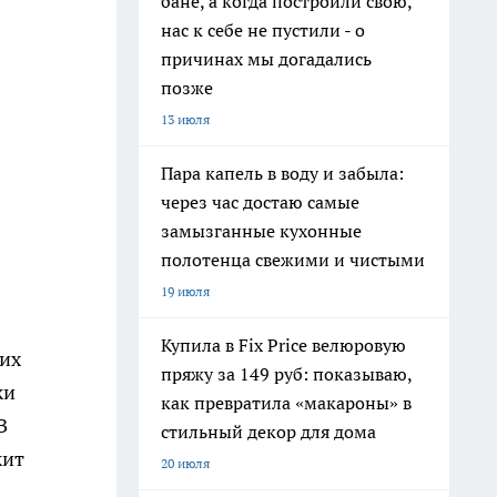
бане, а когда построили свою,
нас к себе не пустили - о
причинах мы догадались
позже
13 июля
Пара капель в воду и забыла:
через час достаю самые
замызганные кухонные
полотенца свежими и чистыми
19 июля
Купила в Fix Price велюровую
ких
пряжу за 149 руб: показываю,
жи
как превратила «макароны» в
В
стильный декор для дома
жит
20 июля