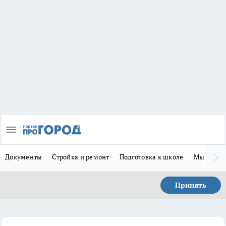
Документы
Стройка и ремонт
Подготовка к школе
Мы в MA
Принять