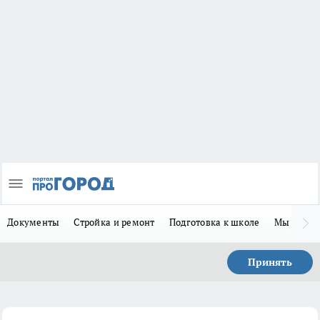
Документы
Стройка и ремонт
Подготовка к школе
Мы в MA
Принять