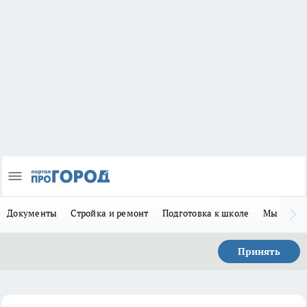
Документы
Стройка и ремонт
Подготовка к школе
Мы в MA
Принять