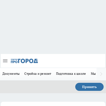
Документы
Стройка и ремонт
Подготовка к школе
Мы в MA
Принять