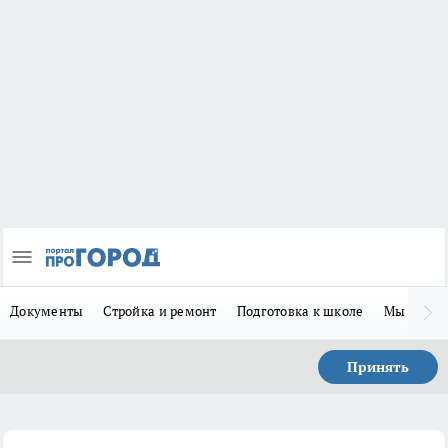
Документы
Стройка и ремонт
Подготовка к школе
Мы в MA
Принять