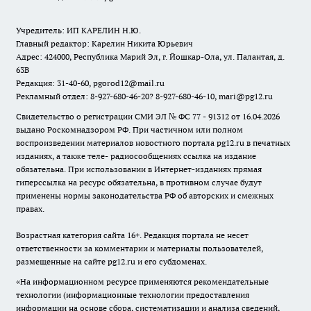
Учредитель: ИП КАРЕЛИН Н.Ю.
Главный редактор: Карелин Никита Юрьевич
Адрес: 424000, Республика Марий Эл, г. Йошкар-Ола, ул. Палантая, д.
63В
Редакция: 31-40-60, pgorod12@mail.ru
Рекламный отдел: 8-927-680-46-20? 8-927-680-46-10, mari@pg12.ru
Свидетельство о регистрации СМИ ЭЛ № ФС 77 - 91312 от 16.04.2026
выдано Роскомнадзором РФ. При частичном или полном
воспроизведении материалов новостного портала pg12.ru в печатных
изданиях, а также теле- радиосообщениях ссылка на издание
обязательна. При использовании в Интернет-изданиях прямая
гиперссылка на ресурс обязательна, в противном случае будут
применены нормы законодательства РФ об авторских и смежных
правах.
Возрастная категория сайта 16+. Редакция портала не несет
ответственности за комментарии и материалы пользователей,
размещенные на сайте pg12.ru и его субдоменах.
«На информационном ресурсе применяются рекомендательные
технологии (информационные технологии предоставления
информации на основе сбора, систематизации и анализа сведений,