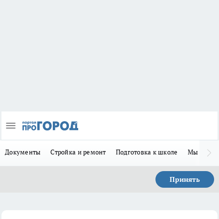
Документы
Стройка и ремонт
Подготовка к школе
Мы в MA
Принять