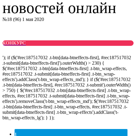
новостей онлайн
№18 (96) 1 мая 2020
КОНКУРС
'); if ($('#rec187517032 .t-btn[data-btneffects-first], #rec187517032
.t-submit[data-btneffects-first]').outerWidth() > 230) {
$('#rec187517032 .t-btn[data-btneffects-first] .t-btn_wrap-effects,
#rec187517032 .t-submit[data-btneffects-first] .t-btn_wrap-
effects').addClass('t-btn_wrap-effects_md'); } if ($('#rec187517032
.t-btn[data-btneffects-first], #rec187517032 .t-submit').outerWidth()
> 750) { $('#rec187517032 .t-btn[data-btneffects-first] .t-btn_wrap-
effects, #rec187517032 .t-submit[data-btneffects-first] .t-btn_wrap-
effects').removeClass('t-btn_wrap-effects_md'); $('#rec187517032
.t-btn[data-btneffects-first] .t-btn_wrap-effects, #rec187517032 .t-
submit[data-btneffects-first] .t-btn_wrap-effects').addClass('t-
btn_wrap-effects_lg'); } });
1