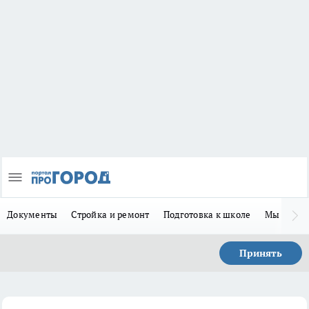
Документы
Стройка и ремонт
Подготовка к школе
Мы в MA
Принять