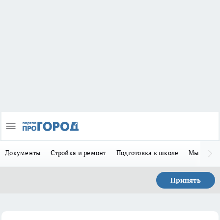
Документы
Стройка и ремонт
Подготовка к школе
Мы в MA
Принять