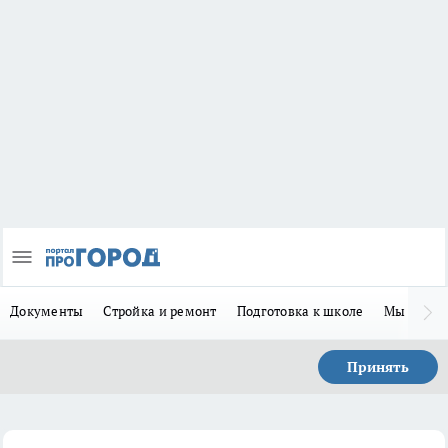
Документы
Стройка и ремонт
Подготовка к школе
Мы в MA
Принять