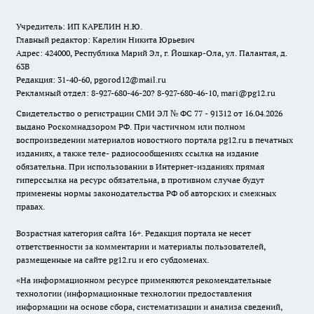
Учредитель: ИП КАРЕЛИН Н.Ю.
Главный редактор: Карелин Никита Юрьевич
Адрес: 424000, Республика Марий Эл, г. Йошкар-Ола, ул. Палантая, д.
63В
Редакция: 31-40-60, pgorod12@mail.ru
Рекламный отдел: 8-927-680-46-20? 8-927-680-46-10, mari@pg12.ru
Свидетельство о регистрации СМИ ЭЛ № ФС 77 - 91312 от 16.04.2026
выдано Роскомнадзором РФ. При частичном или полном
воспроизведении материалов новостного портала pg12.ru в печатных
изданиях, а также теле- радиосообщениях ссылка на издание
обязательна. При использовании в Интернет-изданиях прямая
гиперссылка на ресурс обязательна, в противном случае будут
применены нормы законодательства РФ об авторских и смежных
правах.
Возрастная категория сайта 16+. Редакция портала не несет
ответственности за комментарии и материалы пользователей,
размещенные на сайте pg12.ru и его субдоменах.
«На информационном ресурсе применяются рекомендательные
технологии (информационные технологии предоставления
информации на основе сбора, систематизации и анализа сведений,