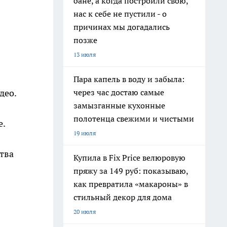
бане, а когда построили свою,
нас к себе не пустили - о
причинах мы догадались
позже
13 июля
Пара капель в воду и забыла:
через час достаю самые
део.
замызганные кухонные
полотенца свежими и чистыми
е.
19 июля
тва
Купила в Fix Price велюровую
пряжу за 149 руб: показываю,
как превратила «макароны» в
стильный декор для дома
20 июля