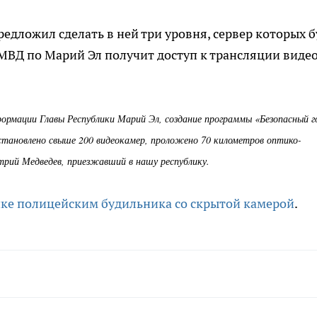
едложил сделать в ней три уровня, сервер которых б
 МВД по Марий Эл получит доступ к трансляции видео
ормации Главы Республики Марий Эл, создание программы «Безопасный г
установлено свыше 200 видеокамер, проложено 70 километров оптико-
итрий Медведев, приезжавший в нашу республику.
пке полицейским будильника со скрытой камерой
.