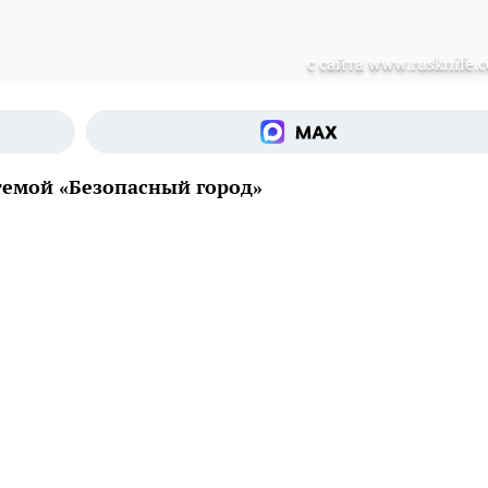
с сайта www.rusknife.
темой «Безопасный город»