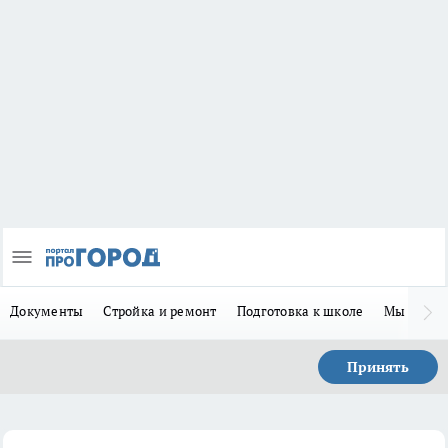
Документы
Стройка и ремонт
Подготовка к школе
Мы в MA
Принять