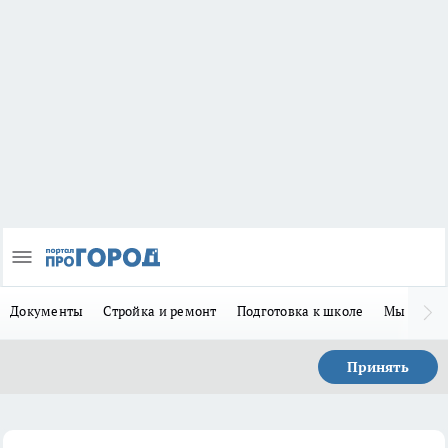
Документы
Стройка и ремонт
Подготовка к школе
Мы в MA
Принять