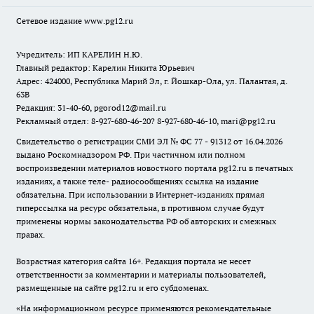
Сетевое издание www.pg12.ru
Учредитель: ИП КАРЕЛИН Н.Ю.
Главный редактор: Карелин Никита Юрьевич
Адрес: 424000, Республика Марий Эл, г. Йошкар-Ола, ул. Палантая, д.
63В
Редакция: 31-40-60, pgorod12@mail.ru
Рекламный отдел: 8-927-680-46-20? 8-927-680-46-10, mari@pg12.ru
Свидетельство о регистрации СМИ ЭЛ № ФС 77 - 91312 от 16.04.2026
выдано Роскомнадзором РФ. При частичном или полном
воспроизведении материалов новостного портала pg12.ru в печатных
изданиях, а также теле- радиосообщениях ссылка на издание
обязательна. При использовании в Интернет-изданиях прямая
гиперссылка на ресурс обязательна, в противном случае будут
применены нормы законодательства РФ об авторских и смежных
правах.
Возрастная категория сайта 16+. Редакция портала не несет
ответственности за комментарии и материалы пользователей,
размещенные на сайте pg12.ru и его субдоменах.
«На информационном ресурсе применяются рекомендательные