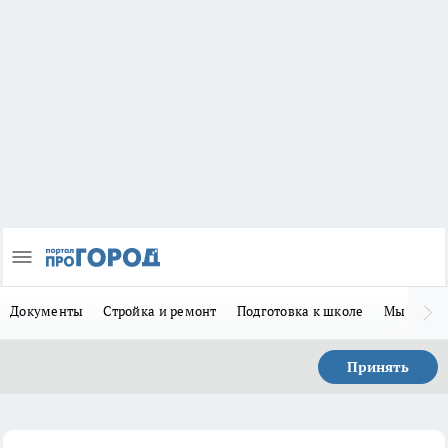
Документы
Стройка и ремонт
Подготовка к школе
Мы в MA
Принять