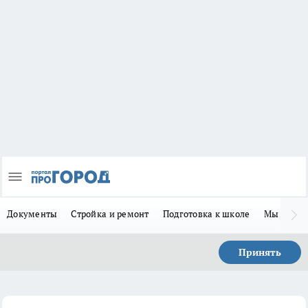
Документы
Стройка и ремонт
Подготовка к школе
Мы в MA
Принять