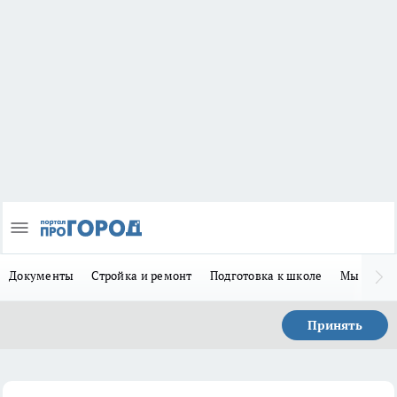
Документы
Стройка и ремонт
Подготовка к школе
Мы в MA
Принять