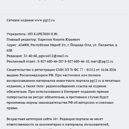
Сетевое издание www.pg12.ru
Учредитель: ИП КАРЕЛИН Н.Ю.
Главный редактор: Карелин Никита Юрьевич
Адрес: 424000, Республика Марий Эл, г. Йошкар-Ола, ул. Палантая, д.
63В
Редакция: 31-40-60, pgorod12@mail.ru
Рекламный отдел: 8-927-680-46-20? 8-927-680-46-10, mari@pg12.ru
Свидетельство о регистрации СМИ ЭЛ № ФС 77 - 91312 от 16.04.2026
выдано Роскомнадзором РФ. При частичном или полном
воспроизведении материалов новостного портала pg12.ru в печатных
изданиях, а также теле- радиосообщениях ссылка на издание
обязательна. При использовании в Интернет-изданиях прямая
гиперссылка на ресурс обязательна, в противном случае будут
применены нормы законодательства РФ об авторских и смежных
правах.
Возрастная категория сайта 16+. Редакция портала не несет
ответственности за комментарии и материалы пользователей,