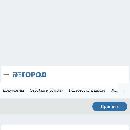
Документы
Стройка и ремонт
Подготовка к школе
Мы в MA
Принять