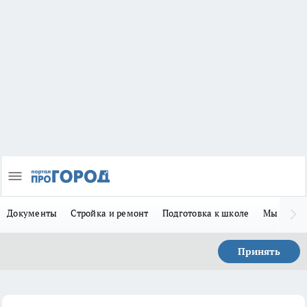
Документы
Стройка и ремонт
Подготовка к школе
Мы в MA
Принять