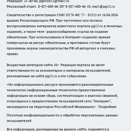
Редакция: 31-40-60, pgorod12@mail.ru
Рекламный отдел: 8-927-680-46-20? 8-927-680-46-10, mari@pg12.ru
Свидетельство о регистрации СМИ ЭЛ № ФС 77 - 91312 от 16.04.2026
выдано Роскомнадзором РФ. При частичном или полном
воспроизведении материалов новостного портала pg12.ru в печатных
изданиях, а также теле- радиосообщениях ссылка на издание
обязательна. При использовании в Интернет-изданиях прямая
гиперссылка на ресурс обязательна, в противном случае будут
применены нормы законодательства РФ об авторских и смежных
правах.
Возрастная категория сайта 16+. Редакция портала не несет
ответственности за комментарии и материалы пользователей,
размещенные на сайте pg12.ru и его субдоменах.
«На информационном ресурсе применяются рекомендательные
технологии (информационные технологии предоставления
информации на основе сбора, систематизации и анализа сведений,
относящихся к предпочтениям пользователей сети "Интернет",
находящихся на территории Российской Федерации)».
Подробнее
Политика конфиденциальности и обработки персональных данных
пользователей
Вся информация, размещенная на данном сайте, охраняется в