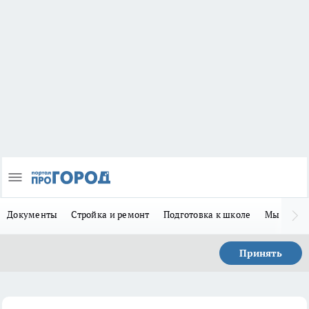
Документы
Стройка и ремонт
Подготовка к школе
Мы в MA
Принять