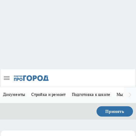
Документы
Стройка и ремонт
Подготовка к школе
Мы в MA
Принять