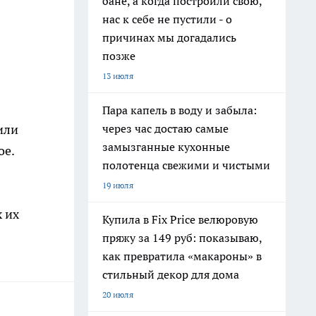
бане, а когда построили свою,
нас к себе не пустили - о
причинах мы догадались
позже
13 июля
Пара капель в воду и забыла:
через час достаю самые
или
замызганные кухонные
ое.
полотенца свежими и чистыми
19 июля
 их
Купила в Fix Price велюровую
пряжу за 149 руб: показываю,
как превратила «макароны» в
стильный декор для дома
20 июля