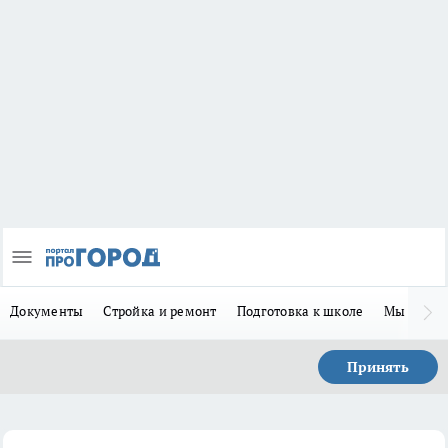
Документы
Стройка и ремонт
Подготовка к школе
Мы в MA
Принять