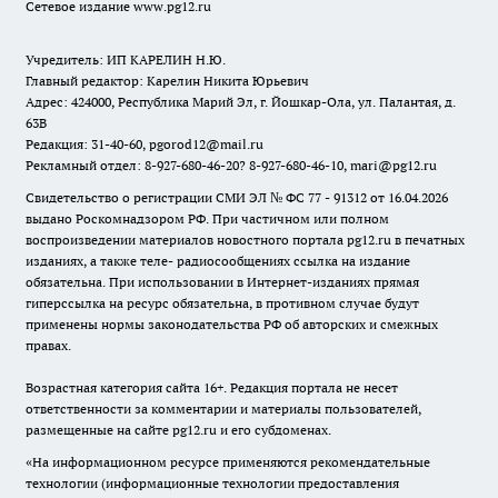
Сетевое издание www.pg12.ru
Учредитель: ИП КАРЕЛИН Н.Ю.
Главный редактор: Карелин Никита Юрьевич
Адрес: 424000, Республика Марий Эл, г. Йошкар-Ола, ул. Палантая, д.
63В
Редакция: 31-40-60, pgorod12@mail.ru
Рекламный отдел: 8-927-680-46-20? 8-927-680-46-10, mari@pg12.ru
Свидетельство о регистрации СМИ ЭЛ № ФС 77 - 91312 от 16.04.2026
выдано Роскомнадзором РФ. При частичном или полном
воспроизведении материалов новостного портала pg12.ru в печатных
изданиях, а также теле- радиосообщениях ссылка на издание
обязательна. При использовании в Интернет-изданиях прямая
гиперссылка на ресурс обязательна, в противном случае будут
применены нормы законодательства РФ об авторских и смежных
правах.
Возрастная категория сайта 16+. Редакция портала не несет
ответственности за комментарии и материалы пользователей,
размещенные на сайте pg12.ru и его субдоменах.
«На информационном ресурсе применяются рекомендательные
технологии (информационные технологии предоставления