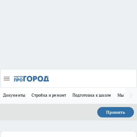
Документы
Стройка и ремонт
Подготовка к школе
Мы в MA
Принять