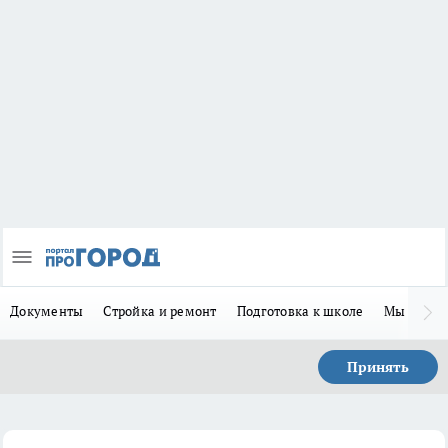
Документы
Стройка и ремонт
Подготовка к школе
Мы в MA
Принять