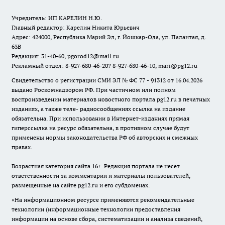
Учредитель: ИП КАРЕЛИН Н.Ю.
Главный редактор: Карелин Никита Юрьевич
Адрес: 424000, Республика Марий Эл, г. Йошкар-Ола, ул. Палантая, д.
63В
Редакция: 31-40-60, pgorod12@mail.ru
Рекламный отдел: 8-927-680-46-20? 8-927-680-46-10, mari@pg12.ru
Свидетельство о регистрации СМИ ЭЛ № ФС 77 - 91312 от 16.04.2026
выдано Роскомнадзором РФ. При частичном или полном
воспроизведении материалов новостного портала pg12.ru в печатных
изданиях, а также теле- радиосообщениях ссылка на издание
обязательна. При использовании в Интернет-изданиях прямая
гиперссылка на ресурс обязательна, в противном случае будут
применены нормы законодательства РФ об авторских и смежных
правах.
Возрастная категория сайта 16+. Редакция портала не несет
ответственности за комментарии и материалы пользователей,
размещенные на сайте pg12.ru и его субдоменах.
«На информационном ресурсе применяются рекомендательные
технологии (информационные технологии предоставления
информации на основе сбора, систематизации и анализа сведений,