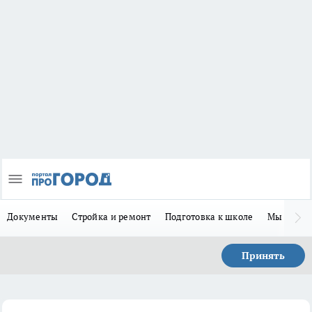
Документы
Стройка и ремонт
Подготовка к школе
Мы в MA
Принять