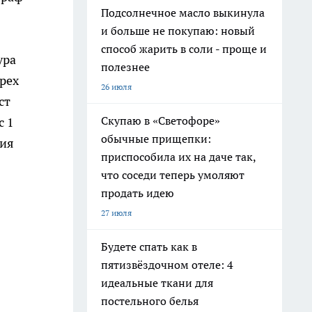
Подсолнечное масло выкинула
и больше не покупаю: новый
способ жарить в соли - проще и
ура
полезнее
рех
26 июля
ст
Скупаю в «Светофоре»
с 1
обычные прищепки:
ция
приспособила их на даче так,
что соседи теперь умоляют
продать идею
27 июля
Будете спать как в
пятизвёздочном отеле: 4
идеальные ткани для
постельного белья