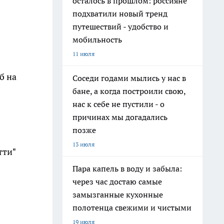
осталось в прошлом: россияне
подхватили новый тренд
путешествий - удобство и
мобильность
11 июля
б на
Соседи годами мылись у нас в
бане, а когда построили свою,
нас к себе не пустили - о
причинах мы догадались
позже
13 июля
тти"
Пара капель в воду и забыла:
через час достаю самые
замызганные кухонные
полотенца свежими и чистыми
19 июля