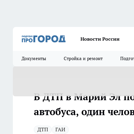
Новости России
Документы
Стройка и ремонт
Подго
В ДТП в Марий Эл п
автобуса, один чело
ДТП
ГАИ