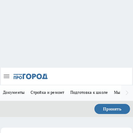
Документы
Стройка и ремонт
Подготовка к школе
Мы в MA
Принять