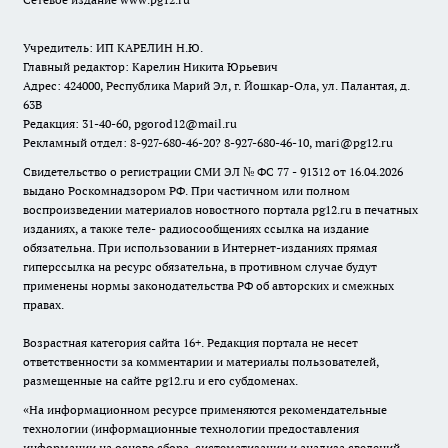
Учредитель: ИП КАРЕЛИН Н.Ю.
Главный редактор: Карелин Никита Юрьевич
Адрес: 424000, Республика Марий Эл, г. Йошкар-Ола, ул. Палантая, д.
63В
Редакция: 31-40-60, pgorod12@mail.ru
Рекламный отдел: 8-927-680-46-20? 8-927-680-46-10, mari@pg12.ru
Свидетельство о регистрации СМИ ЭЛ № ФС 77 - 91312 от 16.04.2026
выдано Роскомнадзором РФ. При частичном или полном
воспроизведении материалов новостного портала pg12.ru в печатных
изданиях, а также теле- радиосообщениях ссылка на издание
обязательна. При использовании в Интернет-изданиях прямая
гиперссылка на ресурс обязательна, в противном случае будут
применены нормы законодательства РФ об авторских и смежных
правах.
Возрастная категория сайта 16+. Редакция портала не несет
ответственности за комментарии и материалы пользователей,
размещенные на сайте pg12.ru и его субдоменах.
«На информационном ресурсе применяются рекомендательные
технологии (информационные технологии предоставления
информации на основе сбора, систематизации и анализа сведений,