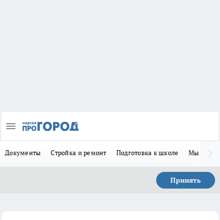
Документы
Стройка и ремонт
Подготовка к школе
Мы в MA
Принять