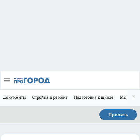
Документы
Стройка и ремонт
Подготовка к школе
Мы в MA
Принять