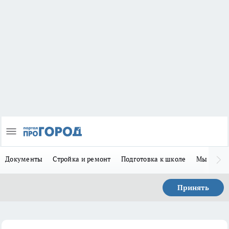
Документы
Стройка и ремонт
Подготовка к школе
Мы в MA
Принять