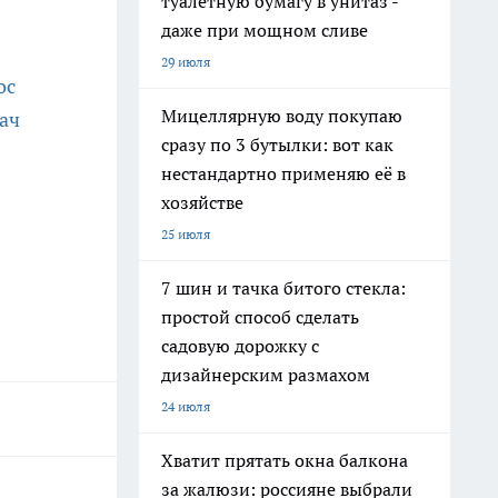
туалетную бумагу в унитаз -
даже при мощном сливе
29 июля
ос
Мицеллярную воду покупаю
дач
сразу по 3 бутылки: вот как
нестандартно применяю её в
хозяйстве
25 июля
7 шин и тачка битого стекла:
простой способ сделать
садовую дорожку с
дизайнерским размахом
24 июля
Хватит прятать окна балкона
за жалюзи: россияне выбрали