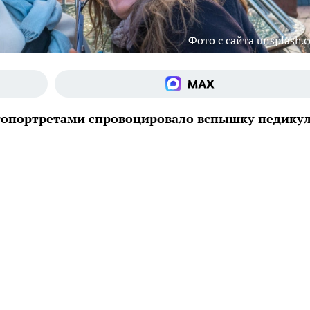
Фото с сайта unsplash.
топортретами спровоцировало вспышку педикул