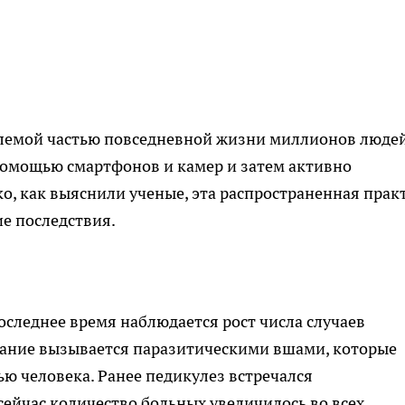
млемой частью повседневной жизни миллионов людей
помощью смартфонов и камер и затем активно
ко, как выяснили ученые, эта распространенная прак
е последствия.
оследнее время наблюдается рост числа случаев
евание вызывается паразитическими вшами, которые
ью человека. Ранее педикулез встречался
сейчас количество больных увеличилось во всех