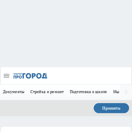
Документы
Стройка и ремонт
Подготовка к школе
Мы в MA
Принять