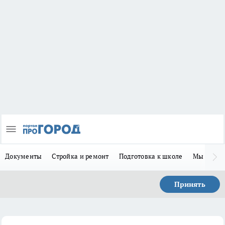
Документы
Стройка и ремонт
Подготовка к школе
Мы в MA
Принять