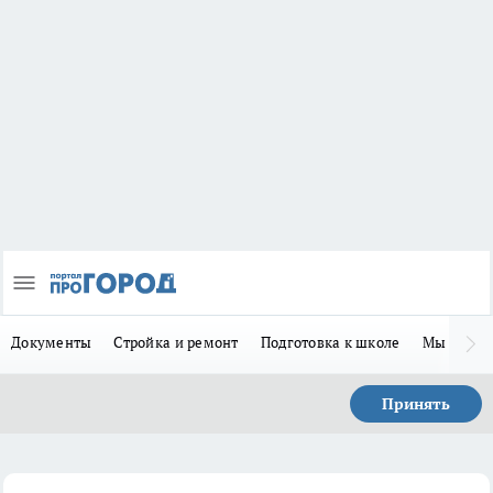
Документы
Стройка и ремонт
Подготовка к школе
Мы в MA
Принять