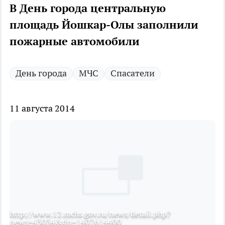
В День города центральную
площадь Йошкар-Олы заполнили
пожарные автомобили
День города
МЧС
Спасатели
11 августа 2014
http://www.12.mchs.gov.ru/news/detail.php?
news=43034&dn=1407614400