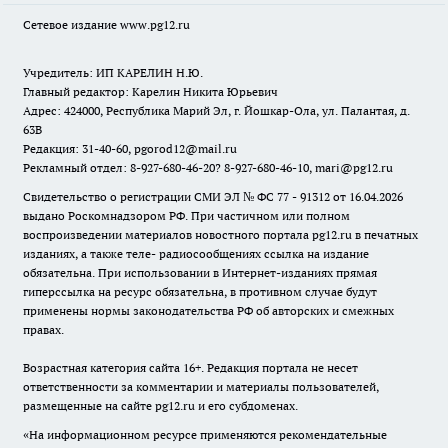
Сетевое издание www.pg12.ru
Учредитель: ИП КАРЕЛИН Н.Ю.
Главный редактор: Карелин Никита Юрьевич
Адрес: 424000, Республика Марий Эл, г. Йошкар-Ола, ул. Палантая, д.
63В
Редакция: 31-40-60, pgorod12@mail.ru
Рекламный отдел: 8-927-680-46-20? 8-927-680-46-10, mari@pg12.ru
Свидетельство о регистрации СМИ ЭЛ № ФС 77 - 91312 от 16.04.2026
выдано Роскомнадзором РФ. При частичном или полном
воспроизведении материалов новостного портала pg12.ru в печатных
изданиях, а также теле- радиосообщениях ссылка на издание
обязательна. При использовании в Интернет-изданиях прямая
гиперссылка на ресурс обязательна, в противном случае будут
применены нормы законодательства РФ об авторских и смежных
правах.
Возрастная категория сайта 16+. Редакция портала не несет
ответственности за комментарии и материалы пользователей,
размещенные на сайте pg12.ru и его субдоменах.
«На информационном ресурсе применяются рекомендательные