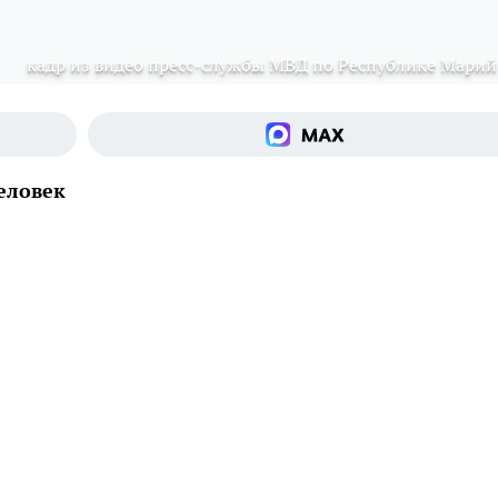
кадр из видео пресс-службы МВД по Республике Марий
еловек