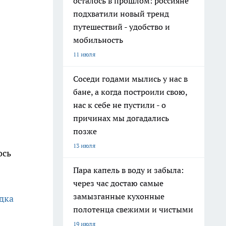
осталось в прошлом: россияне
подхватили новый тренд
путешествий - удобство и
мобильность
11 июля
Соседи годами мылись у нас в
бане, а когда построили свою,
нас к себе не пустили - о
причинах мы догадались
а
позже
13 июля
ось
Пара капель в воду и забыла:
через час достаю самые
замызганные кухонные
дка
полотенца свежими и чистыми
19 июля