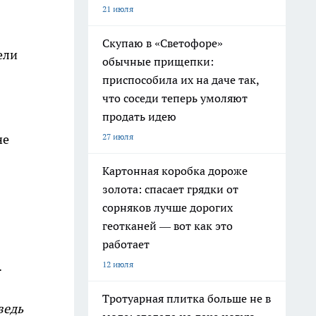
21 июля
Скупаю в «Светофоре»
ели
обычные прищепки:
приспособила их на даче так,
что соседи теперь умоляют
продать идею
27 июля
не
Картонная коробка дороже
золота: спасает грядки от
сорняков лучше дорогих
геотканей — вот как это
работает
.
12 июля
Тротуарная плитка больше не в
ведь