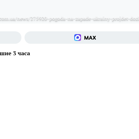
.com.ua/news/275920-pogoda-na-zapade-ukrainy-projdet-doz
шие 3 часа