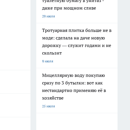
туалетную бумагу в унитаз -
даже при мощном сливе
29 июля
Тротуарная плитка больше не в
моде: сделала на даче новую
дорожку — служит годами и не
скользит
9 июля
Мицеллярную воду покупаю
сразу по 3 бутылки: вот как
нестандартно применяю её в
хозяйстве
25 июля