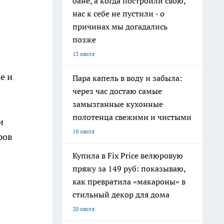
бане, а когда построили свою,
нас к себе не пустили - о
причинах мы догадались
позже
13 июля
е и
Пара капель в воду и забыла:
через час достаю самые
замызганные кухонные
полотенца свежими и чистыми
и
19 июля
ров
Купила в Fix Price велюровую
пряжу за 149 руб: показываю,
как превратила «макароны» в
стильный декор для дома
20 июля