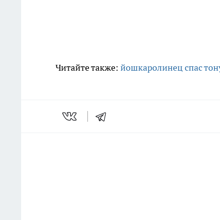
Читайте также:
йошкаролинец спас тон